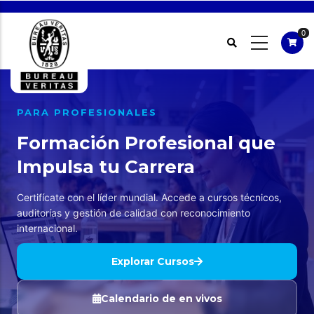
Pasar
al
0
contenido
principal
PARA PROFESIONALES
Formación Profesional que
Impulsa tu Carrera
Certifícate con el líder mundial. Accede a cursos técnicos,
auditorías y gestión de calidad con reconocimiento
internacional.
Explorar Cursos
Calendario de en vivos