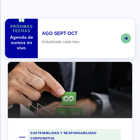
PRÓXIMAS
FECHAS
AGO
SEPT
OCT
Agenda de
Actualizado cada mes
cursos en
vivo
SOSTENIBILIDAD Y RESPONSABILIDAD
CORPORATIVA