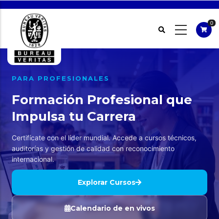
Pasar
al
0
contenido
principal
PARA PROFESIONALES
Formación Profesional que
Impulsa tu Carrera
Certifícate con el líder mundial. Accede a cursos técnicos,
auditorías y gestión de calidad con reconocimiento
internacional.
Explorar Cursos
Calendario de en vivos