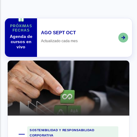
PRÓXIMAS
FECHAS
AGO
SEPT
OCT
Agenda de
Actualizado cada mes
cursos en
vivo
SOSTENIBILIDAD Y RESPONSABILIDAD
CORPORATIVA